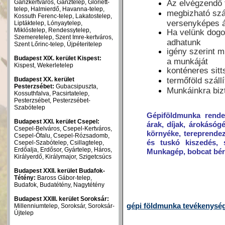
Ganzkertváros, Ganztelep, Gloriett-
Az elvégzendő f
telep, Halmierdő, Havanna-telep,
megbizható szál
Kossuth Ferenc-telep, Lakatostelep,
versenyképes 
Liptáktelep, Lónyaytelep,
Miklóstelep, Rendessytelep,
Ha velünk dogoz
Szemeretelep, Szent Imre-kertváros,
adhatunk
Szent Lőrinc-telep, Újpéteritelep
igény szerint m
Budapest XIX. kerület Kispest:
a munkáját
Kispest, Wekerletelep
konténeres sitts
Budapest XX. kerület
termőföld száll
Pesterzsébet:
Gubacsipuszta,
Munkáinkra biz
Kossuthfalva, Pacsirtatelep,
Pesterzsébet, Pesterzsébet-
Szabótelep
Gépiföldmunka rendel
Budapest XXI. kerület Csepel:
árak, díjak, árokásóg
Csepel-Belváros, Csepel-Kertváros,
környéke, tereprendez
Csepel-Ófalu, Csepel-Rózsadomb,
és tuskó kiszedés, s
Csepel-Szabótelep, Csillagtelep,
Erdőalja, Erdősor, Gyártelep, Háros,
Munkagép, bobcat bér
Királyerdő, Királymajor, Szigetcsúcs
Budapest XXII. kerület Budafok-
Tétény:
Baross Gábor-telep,
Budafok, Budatétény, Nagytétény
Budapest XXIII. kerület Soroksár:
gépi földmunka tevékenysé
Millenniumtelep, Soroksár, Soroksár-
Újtelep