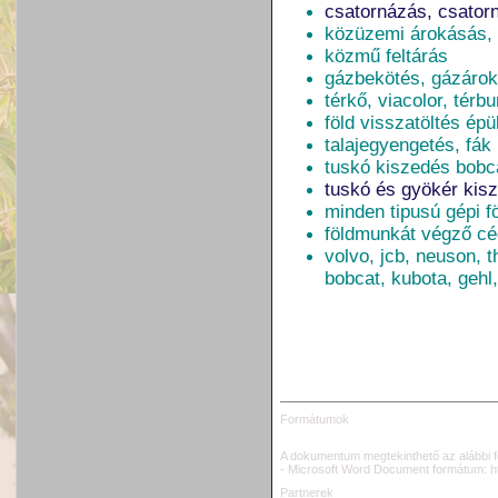
csatornázás, csator
közüzemi árokásás, 
közmű feltárás
gázbekötés, gázárok
térkő, viacolor, térb
föld visszatöltés épü
talajegyengetés, fák
tuskó kiszedés bobca
tuskó és gyökér kisz
minden tipusú gépi 
földmunkát végző c
volvo, jcb, neuson, t
bobcat, kubota, gehl
Formátumok
A dokumentum megtekinthető az alábbi 
- Microsoft Word Document formátum:
h
Partnerek