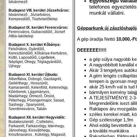
Egyösszegű vállal
Istvánmező
telefonos egyeztetés
Budapest VIII. kerület Józsefváros:
munkát
vállalni.
Istvánmező , Józsefváros,
Kerepesdűlő, Tisztviselőtelep
Budapest IX. kerület Ferencváros:
Gépparkunk új zászlóshajój
Ferencváros, Gubacsidűlő, József
Attila-lakótelep
A gép óradíja Nettó
10,000,-F
Budapest X. kerület Kőbánya:
Felsőrákos, Gyárdűlő,
DEEEEEE!!!!!
Keresztúridűlő, Kőbánya-Kertváros,
Kúttó, Laposdűlő, Ligettelek,
a gép súlya nagyobb ke
Népliget, Óhegy, Téglagyárdűlő,
A nagyobbított kanállal 
Újhegy
Akár 3 tengelyes autók
Budapest XI. kerület Újbuda:
A gém lengés csillapítá
Albertfalva, Dobogó, Gazdagrét,
terepen is gyorsan meg
Gellérthegy , Hosszúrét,
akár 25 km/h val is tud
Kamaraerdő, Kelenföld, Kelenvölgy,
Kőérberek, Lágymányos,
bármilyen kemény talajjj
Madárhegy, Őrmező, Örsöd,
A TEJESÍTMÉNYE 2-3
Péterhegy, Pösingermajor, Sasad,
Megrendelőink isezt állí
Sashegy , Spanyolrét,
Raklapos áru mozgatás
Szentimreváros, Tabán
széles kerekei miatt, k
Budapest XII. kerület Hegyvidék:
Gép szélessége 1,9m
Budakeszierdő , Csillebérc,
Ahol eddig bevetettük a
Farkasrét, Farkasvölgy, Istenhegy,
Jánoshegy, Kissvábhegy,
a további munkákra
Krisztinaváros , Kútvölgy, Magasút,
Rakodásban, földmunkáb