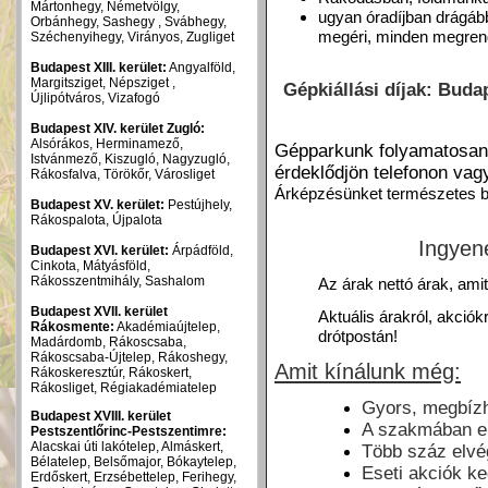
Mártonhegy, Németvölgy,
ugyan óradíjban drágább
Orbánhegy, Sashegy , Svábhegy,
megéri, minden megren
Széchenyihegy, Virányos, Zugliget
Budapest XIII. kerület:
Angyalföld,
Margitsziget, Népsziget ,
Gépkiállási díjak: Buda
Újlipótváros, Vizafogó
Budapest XIV. kerület Zugló:
Alsórákos, Herminamező,
Gépparkunk folyamatosan v
Istvánmező, Kiszugló, Nagyzugló,
érdeklődjön telefonon vag
Rákosfalva, Törökőr, Városliget
Árképzésünket természetes bef
Budapest XV. kerület:
Pestújhely,
Rákospalota, Újpalota
Ingyen
Budapest XVI. kerület:
Árpádföld,
Cinkota, Mátyásföld,
Rákosszentmihály, Sashalom
Az árak nettó árak, ami
Budapest XVII. kerület
Aktuális árakról, akciók
Rákosmente:
Akadémiaújtelep,
drótpostán!
Madárdomb, Rákoscsaba,
Rákoscsaba-Újtelep, Rákoshegy,
Amit
kínálunk még:
Rákoskeresztúr, Rákoskert,
Rákosliget, Régiakadémiatelep
Gyors, megbíz
Budapest XVIII. kerület
A szakmában elt
Pestszentlőrinc-Pestszentimre:
Alacskai úti lakótelep, Almáskert,
Több száz elvé
Bélatelep, Belsőmajor, Bókaytelep,
Eseti akciók 
Erdőskert, Erzsébettelep, Ferihegy,