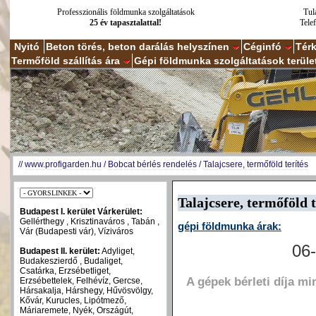
Professzionális földmunka szolgáltatások
Tul
25 év tapasztalattal!
Tele
Nyitó
Beton törés, beton darálás helyszínen
Céginfó
Tér
Termőföld szállítás ára
Gépi földmunka szolgáltatások terüle
//
www.profigarden.hu
/
Bobcat bérlés rendelés
/
Talajcsere, termőföld terítés
Talajcsere, termőföld t
Budapest I. kerület Várkerület:
Gellérthegy , Krisztinaváros , Tabán ,
gépi földmunka árak:
Vár (Budapesti vár), Víziváros
06-
Budapest II. kerület:
Adyliget,
Budakeszierdő , Budaliget,
Csatárka, Erzsébetliget,
A gépek bérleti díja m
Erzsébettelek, Felhévíz, Gercse,
Hársakalja, Hárshegy, Hűvösvölgy,
Kővár, Kurucles, Lipótmező,
Máriaremete, Nyék, Országút,