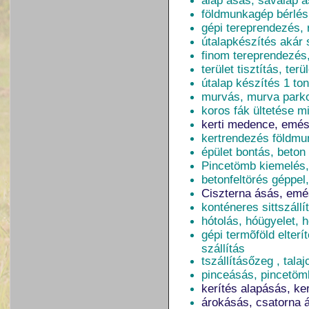
alap ásás, sávalap 
földmunkagép bérlés
gépi tereprendezés, 
útalapkészítés akár 
finom tereprendezés
terület tisztítás, ter
útalap készítés 1 to
murvás, murva parko
koros fák ültetése mi
kerti medence, emés
kertrendezés földmun
épület bontás, beton
Pincetömb kiemelés,
betonfeltörés géppel,
Ciszterna ásás, emé
konténeres sittszáll
hótolás, hóügyelet, h
gépi termõföld elterí
szállítás
tszállításőzeg , tala
pinceásás, pincetöm
kerítés alapásás, ker
árokásás, csatorna 