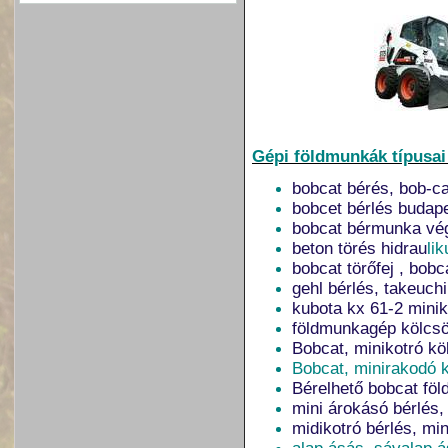
Gépi földmunkák típusai
bobcat bérés, bob-ca
bobcet bérlés budap
bobcat bérmunka vég
beton törés hidrau
l
ik
bobcat törőfej , bobc
gehl bérlés, takeuch
kubota kx 61-2 miniko
földmunkagép kölcsö
Bobcat, minikotró k
Bobcat, minirakodó 
Bérelhető bobcat fö
mini árokásó bérlés,
midikotró bérlés, mi