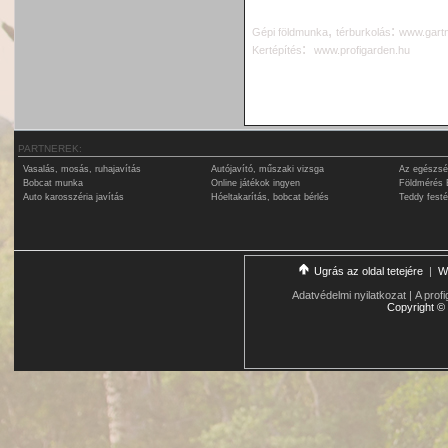
,
:
G
épi földmunka
térburkolás
www.gartn
:
Kertépítés
www.profigarden.hu
PARTNEREK:
Vasalás, mosás, ruhajavítás
Autójavító, műszaki vizsga
Az egészsé
Bobcat munka
Online játékok ingyen
Földmérés 
Auto karosszéria javítás
Hóeltakarítás, bobcat bérlés
Teddy fest
Ugrás az oldal tetejére
|
W
Adatvédelmi nyilatkozat
|
A profi
Copyright
©