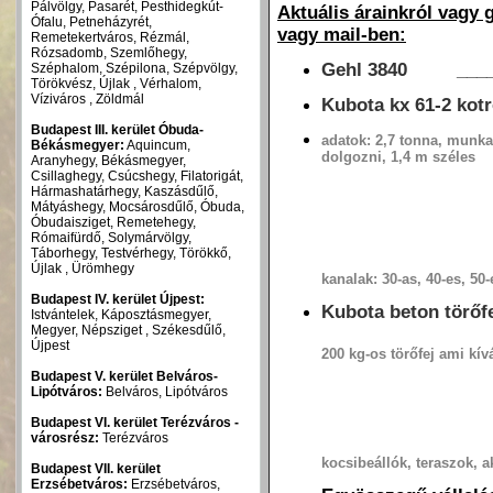
Pálvölgy, Pasarét, Pesthidegkút-
Aktuális árainkról vagy
Ófalu, Petneházyrét,
vagy mail-ben:
Remetekertváros, Rézmál,
Rózsadomb, Szemlőhegy,
Gehl 3840 _____
Széphalom, Szépilona, Szépvölgy,
Törökvész, Újlak , Vérhalom,
Víziváros , Zöldmál
Kubota kx 61-2 kot
Budapest III. kerület Óbuda-
adatok: 2,7 tonna, munkam
Békásmegyer:
Aquincum,
dolgozni, 1,4 m széles
Aranyhegy, Békásmegyer,
Csillaghegy, Csúcshegy, Filatorigát,
Hármashatárhegy, Kaszásdűlő,
Mátyáshegy, Mocsárosdűlő, Óbuda,
Óbudaisziget, Remetehegy,
Rómaifürdő, Solymárvölgy,
Táborhegy, Testvérhegy, Törökkő,
Újlak , Ürömhegy
kanalak: 30-as, 40-es, 50
Budapest IV. kerület Újpest:
Kubota beton törőf
Istvántelek, Káposztásmegyer,
Megyer, Népsziget , Székesdűlő,
Újpest
200 kg-os törőfej ami kív
Budapest V. kerület Belváros-
Lipótváros:
Belváros, Lipótváros
Budapest VI. kerület Terézváros -
városrész:
Terézváros
kocsibeállók, teraszok, 
Budapest VII. kerület
Erzsébetváros:
Erzsébetváros,