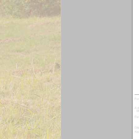
Fo
A d
- 
Par
G
é
Ker