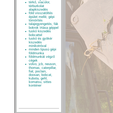
térkő, viacolor,
térburkolat
alapkiszedés
föld visszatöltés
épület mellé, gépi
tömörítés
talajegyengetés, fák
bokrok írtása géppel
tuskó kiszedés
bobcattel
tuskó és gyökér
kiszedés
minikotróval
minden tipusú gépi
földmunka
földmunkát végző
cégek
volvo, jcb, neuson,
thomas, caterpillar,
fiat, poclain,
doosan, bobcat,
kubota, gehl,
komatsu, sittes
konténer