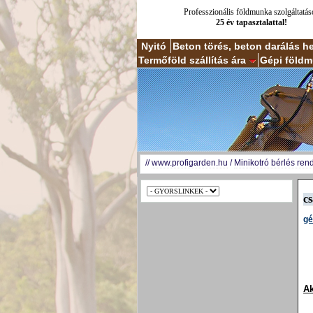
Professzionális földmunka szolgáltatás
25 év tapasztalattal!
Nyitó
Beton törés, beton darálás h
Termőföld szállítás ára
Gépi földm
//
www.profigarden.hu
/
Minikotró bérlés ren
cs
gé
Ak