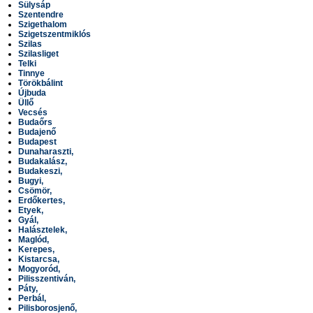
Sülysáp
Szentendre
Szigethalom
Szigetszentmiklós
Szilas
Szilasliget
Telki
Tinnye
Törökbálint
Újbuda
Üllő
Vecsés
Budaőrs
Budajenő
Budapest
Dunaharaszti,
Budakalász,
Budakeszi,
Bugyi,
Csömör,
Erdőkertes,
Etyek,
Gyál,
Halásztelek,
Maglód,
Kerepes,
Kistarcsa,
Mogyoród,
Pilisszentiván,
Páty,
Perbál,
Pilisborosjenő,