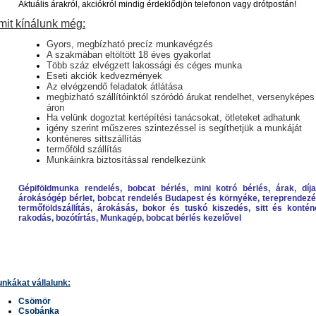
Aktuális árakról, akciókról mindig érdeklődjön telefonon vagy drótpostán!
mit
kínálunk még:
Gyors, megbízható precíz munkavégzés
A szakmában eltöltött 18 éves gyakorlat
Több száz elvégzett lakossági és céges
munka
Eseti akciók kedvezmények
Az elvégzendő feladatok átlátása
megbizható szállítóinktól szóródó árukat rendelhet, versenyképes
áron
Ha velünk dogoztat kertépítési tanácsokat, ötleteket adhatunk
igény szerint műszeres szintezéssel is segíthetjük a munkáját
konténeres sittszállítás
termőföld szállítás
Munkáinkra biztosítással rendelkezünk
Gépiföldmunka rendelés, bobcat bérlés, mini kotró bérlés, árak, díja
árokásógép bérlet, bobcat rendelés Budapest és környéke, tereprendezé
termőföldszállítás, árokásás, bokor és tuskó kiszedés, sitt és kontén
rakodás, bozótírtás, Munkagép, bobcat bérlés kezelővel
nkákat vállalunk:
Csömör
Csobánka