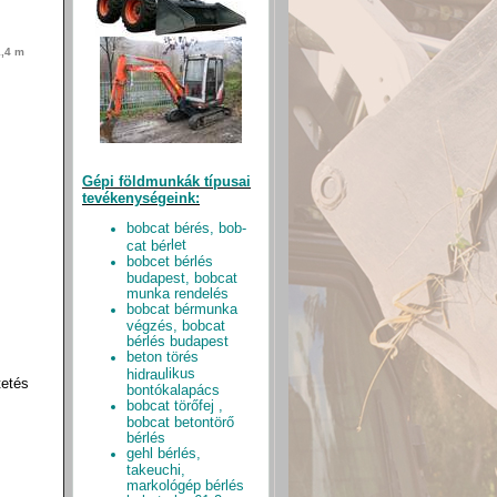
1,4 m
Gépi földmunkák típusai
tevékenységeink:
bobcat bérés, bob-
let
cat bér
bobcet bérlés
budapest, bobcat
munka rendelés
bobcat bérmunka
végzés, bobcat
bérlés budapest
beton törés
l
ikus
hidrau
tetés
bontókalapács
bobcat törőfej ,
bobcat betontörő
bérlés
gehl bérlés,
takeuchi,
markológép bérlés