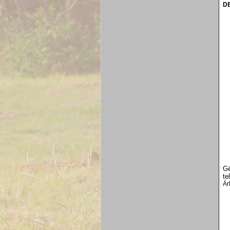
DE
Gé
te
Ár