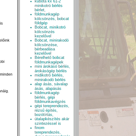
kubota kx 61-2
minikotró bérlés
bérlet,
földmunkagép
kölcsönzés, bobcat
földgép
is
Bobcat, minikotró
kölcsönzés
kezelővel
Bobcat, minirakodó
lőink
kölcsönzése,
bérbeadása
kezelővel
Bérelhető bobcat
bbi
földmunkagépek
mini árokásó bérlés,
árokásógép bérlés
, minden
midikotró bérlés,
minirakodó bérlés
alap ásás, sávalap
ásás, alapásás
nnáig.
földmunkagép
bérlés, gépi
földmunkavégzés
gépi tereprendezés,
rézsű építés,
bozótírtás,
útalapkészítés akár
szintezéssel is
finom
tereprendezés,