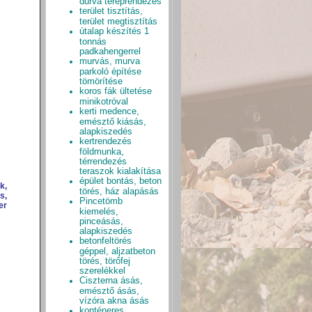
durva tereprendezés
terület tisztítás,
terület megtisztítás
útalap készítés 1
tonnás
padkahengerrel
murvás, murva
parkoló építése
tömörítése
koros fák ültetése
minikotróval
kerti medence,
emésztő kiásás,
alapkiszedés
kertrendezés
földmunka,
térrendezés
teraszok kialakítása
épület bontás, beton
k,
törés, ház alapásás
s,
Pincetömb
er
kiemelés,
pinceásás,
alapkiszedés
betonfeltörés
géppel, aljzatbeton
törés, törőfej
szerelékkel
Ciszterna ásás,
emésztő ásás,
vízóra akna ásás
konténeres