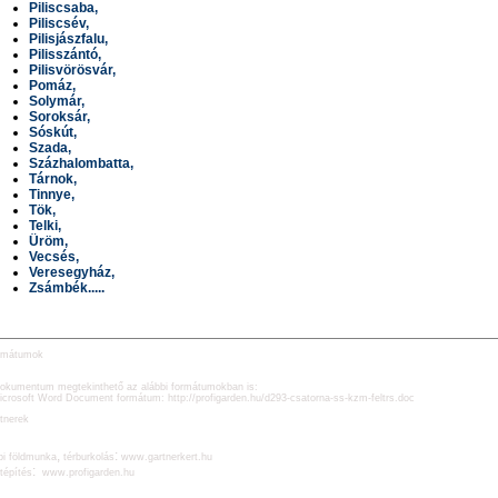
Piliscsaba,
Piliscsév,
Pilisjászfalu,
Pilisszántó,
Pilisvörösvár,
Pomáz,
Solymár,
Soroksár,
Sóskút,
Szada,
Százhalombatta,
Tárnok,
Tinnye,
Tök,
Telki,
Üröm,
Vecsés,
Veresegyház,
Zsámbék.....
rmátumok
okumentum megtekinthető az alábbi formátumokban is:
Microsoft Word Document formátum:
http://profigarden.hu/d293-csatorna-ss-kzm-feltrs.doc
tnerek
,
:
pi földmunka
térburkolás
www.gartnerkert.hu
:
tépítés
www.profigarden.hu