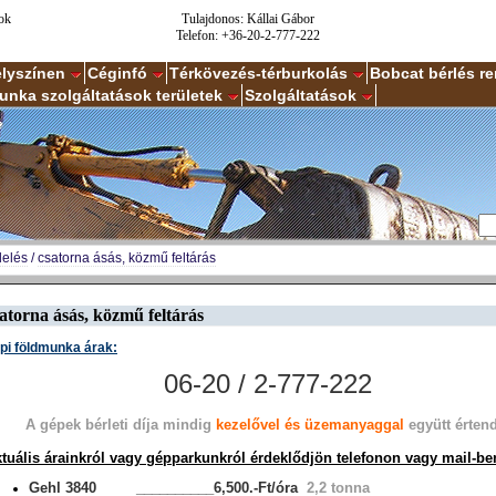
ok
Tulajdonos: Kállai Gábor
Telefon: +36-20-2-777-222
elyszínen
Céginfó
Térkövezés-térburkolás
Bobcat bérlés r
unka szolgáltatások területek
Szolgáltatások
delés
/
csatorna ásás, közmű feltárás
atorna ásás, közmű feltárás
pi földmunka árak:
06-20 / 2-777-222
A gépek bérleti díja mindig
kezelővel és üzemanyaggal
együtt érten
tuális árainkról vagy gépparkunkról érdeklődjön telefonon vagy mail-be
Gehl 3840 __________6,500.-Ft/óra
2,2 tonna