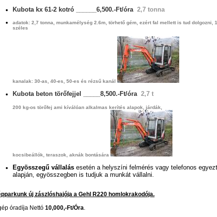
Kubota kx 61-2 kotró
______6,500.-Ft/óra
2,7 tonna
adatok: 2,7 tonna, munkamélység 2.6m, törhető gém, ezért fal mellett is tud dolgozni, 
széles
kanalak: 30-as, 40-es, 50-es és rézsű kanál
Kubota beton törőfejjel
_____8,500.-Ft/óra
2,7 t
200 kg-os törőfej ami kíválóan alkalmas kerítés alapok, járdák,
kocsibeállók, teraszok, aknák bontására
Egyösszegű vállalás
esetén a helyszíni felmérés vagy telefonos egyez
alapján, egyösszegben is tudjuk a munkát
vállalni.
pparkunk új zászlóshajója a Gehl R220 homlokrakodója.
gép óradíja Nettó
10,000,-Ft/Óra
.