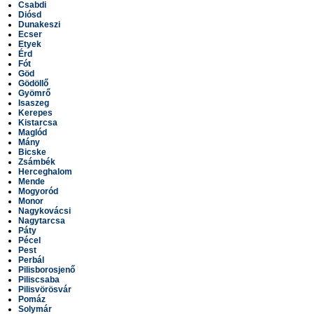
Csabdi
Diósd
Dunakeszi
Ecser
Etyek
Érd
Fót
Göd
Gödöllő
Gyömrő
Isaszeg
Kerepes
Kistarcsa
Maglód
Mány
Bicske
Zsámbék
Herceghalom
Mende
Mogyoród
Monor
Nagykovácsi
Nagytarcsa
Páty
Pécel
Pest
Perbál
Pilisborosjenő
Piliscsaba
Pilisvörösvár
Pomáz
Solymár