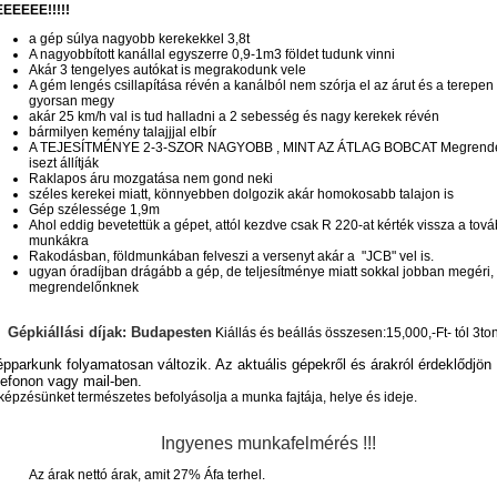
EEEEE!!!!!
a gép súlya nagyobb kerekekkel 3,8t
A nagyobbított kanállal egyszerre 0,9-1m3 földet tudunk vinni
Akár 3 tengelyes autókat is megrakodunk vele
A gém lengés csillapítása révén a kanálból nem szórja el az árut és a terepen 
gyorsan megy
akár 25 km/h val is tud halladni a 2 sebesség és nagy kerekek révén
bármilyen kemény talajjjal elbír
A TEJESÍTMÉNYE 2-3-SZOR NAGYOBB , MINT AZ ÁTLAG BOBCAT Megrende
isezt állítják
Raklapos áru mozgatása nem gond neki
széles kerekei miatt, könnyebben dolgozik akár homokosabb talajon is
Gép szélessége 1,9m
Ahol eddig bevetettük a gépet, attól kezdve csak R 220-at kérték vissza a tová
munkákra
Rakodásban, földmunkában felveszi a versenyt akár a "JCB" vel is.
ugyan óradíjban drágább a gép, de teljesítménye miatt sokkal jobban megéri
megrendelőnknek
Gépkiállási díjak: Budapesten
Kiállás és beállás összesen:15,000,-Ft- tól 3to
pparkunk folyamatosan változik. Az aktuális gépekről és árakról érdeklődjön
lefonon vagy mail-ben.
képzésünket természetes befolyásolja a munka fajtája, helye és ideje.
Ingyenes munkafelmérés !!!
Az árak nettó árak, amit 27% Áfa terhel.