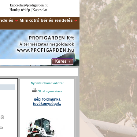
kapcsolat@profigarden.hu
Honlap térkép
|
Kapcsolat
endelés
Minikotró bérlés rendelés
Nyomtatóbarát változat
Oldal nyomtatása
gépi földmunka
tevékenységek:
dő!
n: