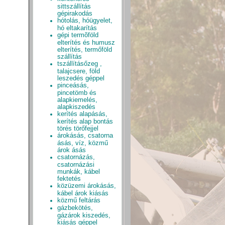
sittszállítás
gépirakodás
hótolás, hóügyelet,
hó eltakarítás
gépi termõföld
elterítés és humusz
elterítés, termőföld
szállítás
tszállításőzeg ,
talajcsere, föld
leszedés géppel
pinceásás,
pincetömb és
alapkiemelés,
alapkiszedés
kerítés alapásás,
kerítés alap bontás
törés törőfejjel
árokásás, csatorna
ásás, víz, közmű
árok ásás
csatornázás,
csatornázási
munkák, kábel
fektetés
közüzemi árokásás,
kábel árok kiásás
közmű feltárás
gázbekötés,
gázárok kiszedés,
kiásás géppel