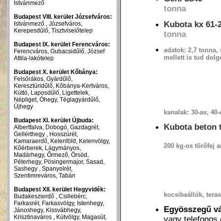
Istvánmező
tonna
Budapest VIII. kerület Józsefváros:
Kubota kx 61-
Istvánmező , Józsefváros,
Kerepesdűlő, Tisztviselőtelep
tonna
Budapest IX. kerület Ferencváros:
adatok: 2,7 tonna,
Ferencváros, Gubacsidűlő, József
mellett is tud dolg
Attila-lakótelep
Budapest X. kerület Kőbánya:
Felsőrákos, Gyárdűlő,
Keresztúridűlő, Kőbánya-Kertváros,
Kúttó, Laposdűlő, Ligettelek,
Népliget, Óhegy, Téglagyárdűlő,
Újhegy
kanalak: 30-as, 40-
Budapest XI. kerület Újbuda:
Kubota beton t
Albertfalva, Dobogó, Gazdagrét,
Gellérthegy , Hosszúrét,
Kamaraerdő, Kelenföld, Kelenvölgy,
200 kg-os törőfej 
Kőérberek, Lágymányos,
Madárhegy, Őrmező, Örsöd,
Péterhegy, Pösingermajor, Sasad,
Sashegy , Spanyolrét,
Szentimreváros, Tabán
Budapest XII. kerület Hegyvidék:
kocsibeállók, tera
Budakeszierdő , Csillebérc,
Farkasrét, Farkasvölgy, Istenhegy,
Egyösszegű vá
Jánoshegy, Kissvábhegy,
Krisztinaváros , Kútvölgy, Magasút,
vagy telefonos