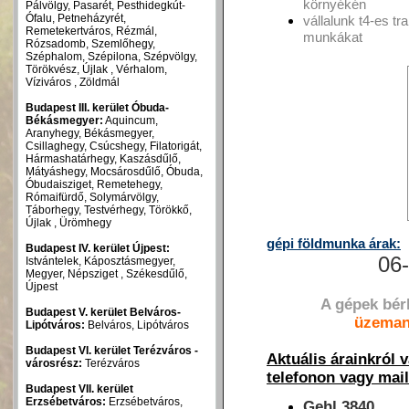
környékén
Pálvölgy, Pasarét, Pesthidegkút-
Ófalu, Petneházyrét,
vállalunk t4-es tr
Remetekertváros, Rézmál,
munkákat
Rózsadomb, Szemlőhegy,
Széphalom, Szépilona, Szépvölgy,
Törökvész, Újlak , Vérhalom,
Víziváros , Zöldmál
Budapest III. kerület Óbuda-
Békásmegyer:
Aquincum,
Aranyhegy, Békásmegyer,
Csillaghegy, Csúcshegy, Filatorigát,
Hármashatárhegy, Kaszásdűlő,
Mátyáshegy, Mocsárosdűlő, Óbuda,
Óbudaisziget, Remetehegy,
Rómaifürdő, Solymárvölgy,
Táborhegy, Testvérhegy, Törökkő,
Újlak , Ürömhegy
gépi földmunka árak:
Budapest IV. kerület Újpest:
06-
Istvántelek, Káposztásmegyer,
Megyer, Népsziget , Székesdűlő,
Újpest
A gépek bérl
Budapest V. kerület Belváros-
üzeman
Lipótváros:
Belváros, Lipótváros
Budapest VI. kerület Terézváros -
Aktuális árainkról 
városrész:
Terézváros
telefonon vagy mail
Budapest VII. kerület
Erzsébetváros:
Erzsébetváros,
Gehl 3840 _