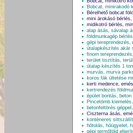
Bobcat, minikotró k
Bobcat, minirakodó 
Bérelhető bobcat fö
mini árokásó bérlés,
midikotró bérlés, mi
alap ásás, sávalap 
földmunkagép bérlés
gépi tereprendezés, 
útalapkészítés akár 
finom tereprendezés
terület tisztítás, ter
útalap készítés 1 to
murvás, murva parko
koros fák ültetése mi
kerti medence, emés
kertrendezés földmun
épület bontás, beton
Pincetömb kiemelés,
betonfeltörés géppel,
Ciszterna ásás, emé
konténeres sittszáll
hótolás, hóügyelet, h
gépi termõföld elterí