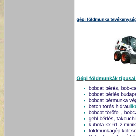
gépi földmunka tevékenysé
Gépi földmunkák típusai
bobcat bérés, bob-ca
bobcet bérlés budap
bobcat bérmunka vég
beton törés hidrau
l
ik
bobcat törőfej , bobc
gehl bérlés, takeuch
kubota kx 61-2 miniko
földmunkagép kölcsö