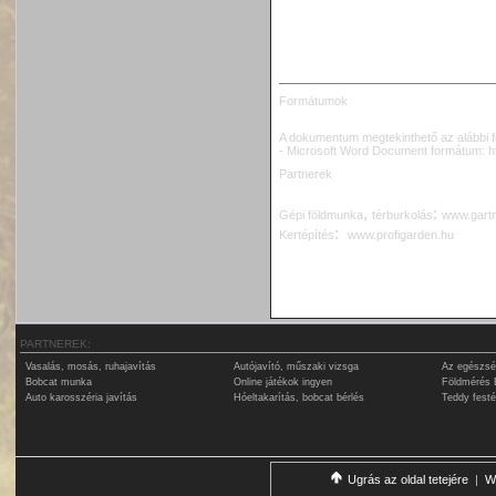
Formátumok
A dokumentum megtekinthető az alábbi 
- Microsoft Word Document formátum:
h
Partnerek
,
:
G
épi földmunka
térburkolás
www.gartn
:
Kertépítés
www.profigarden.hu
PARTNEREK:
Vasalás, mosás, ruhajavítás
Autójavító, műszaki vizsga
Az egészsé
Bobcat munka
Online játékok ingyen
Földmérés 
Auto karosszéria javítás
Hóeltakarítás, bobcat bérlés
Teddy fest
Ugrás az oldal tetejére
|
W