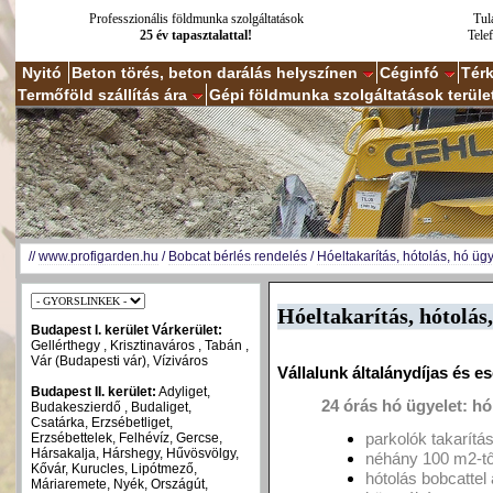
Professzionális földmunka szolgáltatások
Tul
25 év tapasztalattal!
Tele
Nyitó
Beton törés, beton darálás helyszínen
Céginfó
Tér
Termőföld szállítás ára
Gépi földmunka szolgáltatások terüle
//
www.profigarden.hu
/
Bobcat bérlés rendelés
/
Hóeltakarítás, hótolás, hó ügy
Hóeltakarítás, hótolás,
Budapest I. kerület Várkerület:
Gellérthegy , Krisztinaváros , Tabán ,
Vár (Budapesti vár), Víziváros
Vállalunk általánydíjas és e
Budapest II. kerület:
Adyliget,
24 órás hó ügyelet: hó 
Budakeszierdő , Budaliget,
Csatárka, Erzsébetliget,
parkolók takarít
Erzsébettelek, Felhévíz, Gercse,
Hársakalja, Hárshegy, Hűvösvölgy,
néhány 100 m2-tő
Kővár, Kurucles, Lipótmező,
hótolás bobcatte
Máriaremete, Nyék, Országút,