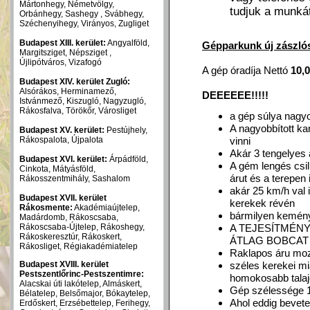
Mártonhegy, Németvölgy,
tudjuk a munká
Orbánhegy, Sashegy , Svábhegy,
Széchenyihegy, Virányos, Zugliget
Budapest XIII. kerület:
Angyalföld,
Gépparkunk új zászló
Margitsziget, Népsziget ,
Újlipótváros, Vizafogó
A gép óradíja Nettó
10,0
Budapest XIV. kerület Zugló:
Alsórákos, Herminamező,
DEEEEEE!!!!!
Istvánmező, Kiszugló, Nagyzugló,
Rákosfalva, Törökőr, Városliget
a gép súlya nagy
A nagyobbított ka
Budapest XV. kerület:
Pestújhely,
Rákospalota, Újpalota
vinni
Akár 3 tengelyes
Budapest XVI. kerület:
Árpádföld,
A gém lengés csil
Cinkota, Mátyásföld,
árut és a terepen
Rákosszentmihály, Sashalom
akár 25 km/h val 
Budapest XVII. kerület
kerekek révén
Rákosmente:
Akadémiaújtelep,
bármilyen kemény t
Madárdomb, Rákoscsaba,
Rákoscsaba-Újtelep, Rákoshegy,
A TEJESÍTMÉNY
Rákoskeresztúr, Rákoskert,
ÁTLAG BOBCAT Meg
Rákosliget, Régiakadémiatelep
Raklapos áru mo
Budapest XVIII. kerület
széles kerekei mi
Pestszentlőrinc-Pestszentimre:
homokosabb talaj
Alacskai úti lakótelep, Almáskert,
Gép szélessége 
Bélatelep, Belsőmajor, Bókaytelep,
Ahol eddig bevete
Erdőskert, Erzsébettelep, Ferihegy,