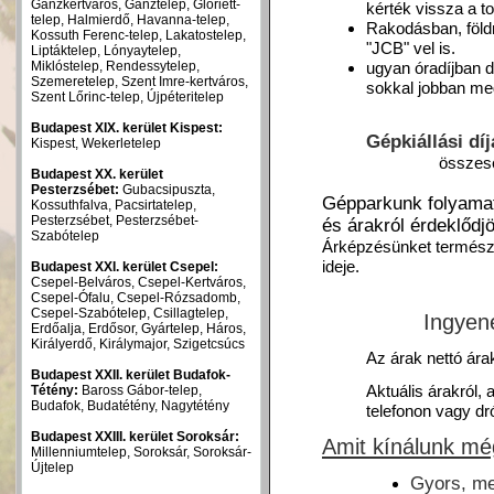
Ganzkertváros, Ganztelep, Gloriett-
kérték vissza a 
telep, Halmierdő, Havanna-telep,
Rakodásban, föld
Kossuth Ferenc-telep, Lakatostelep,
"JCB" vel is.
Liptáktelep, Lónyaytelep,
Miklóstelep, Rendessytelep,
ugyan óradíjban d
Szemeretelep, Szent Imre-kertváros,
sokkal jobban me
Szent Lőrinc-telep, Újpéteritelep
Budapest XIX. kerület Kispest:
Gépkiállási dí
Kispest, Wekerletelep
összese
Budapest XX. kerület
Pesterzsébet:
Gubacsipuszta,
Gépparkunk folyamato
Kossuthfalva, Pacsirtatelep,
Pesterzsébet, Pesterzsébet-
és árakról érdeklődj
Szabótelep
Árképzésünket természet
ideje.
Budapest XXI. kerület Csepel:
Csepel-Belváros, Csepel-Kertváros,
Csepel-Ófalu, Csepel-Rózsadomb,
Csepel-Szabótelep, Csillagtelep,
Ingyen
Erdőalja, Erdősor, Gyártelep, Háros,
Királyerdő, Királymajor, Szigetcsúcs
Az árak nettó ára
Budapest XXII. kerület Budafok-
Aktuális árakról, 
Tétény:
Baross Gábor-telep,
Budafok, Budatétény, Nagytétény
telefonon vagy dr
Budapest XXIII. kerület Soroksár:
Amit
kínálunk mé
Millenniumtelep, Soroksár, Soroksár-
Újtelep
Gyors, me