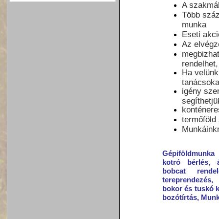
A szakmáb
Több száz
munka
Eseti akc
Az elvégz
megbizható
rendelhet
Ha velünk 
tanácsoka
igény sze
segíthetj
konténeres
termőföld 
Munkáinkr
Gépiföldmunka 
kotró bérlés, 
bobcat rende
tereprendezés,
bokor és tuskó k
bozótírtás, Mun