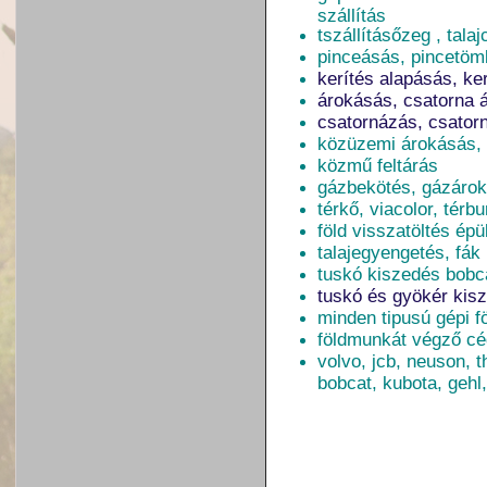
szállítás
tszállításőzeg , tala
pinceásás, pincetöm
kerítés alapásás, ker
árokásás, csatorna 
csatornázás, csator
közüzemi árokásás, 
közmű feltárás
gázbekötés, gázárok
térkő, viacolor, térb
föld visszatöltés épü
talajegyengetés, fák
tuskó kiszedés bobca
tuskó és gyökér kisz
minden tipusú gépi 
földmunkát végző c
volvo, jcb, neuson, t
bobcat, kubota, gehl