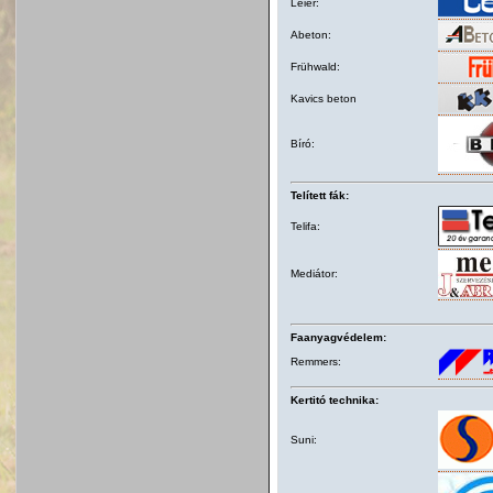
Leier:
Abeton:
Frühwald:
Kavics beton
Bíró:
Telített fák:
Telifa:
Mediátor:
Faanyagvédelem:
Remmers:
Kertitó technika:
Suni: