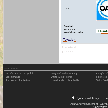
Oase:
Ajánljuk:
Flash-Com
számítástechnika:
Tovább »
[-]
Formátumok
[-]
Partnerek
PARTNEREK:
Vasalás, mosás, ruhajavítás
Autójavító, műszaki vizsga
Az egészsé
Bobcat munka
Online játékok ingyen
Földmérés 
Auto karosszéria javítás
Hóeltakarítás, bobcat bérlés
Teddy fest
Ugrás az oldal tetejére
|
W
Adatvédelmi nyilatkozat
|
A profi
Copyright
©