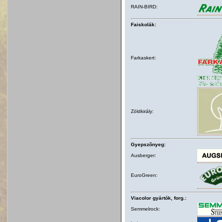
RAIN-BIRD:
Faiskolák:
Farkaskert:
Zöldkirály:
Gyepszõnyeg:
Ausberger:
EuroGreen:
Viacolor gyártók, forg.:
Semmelrock: