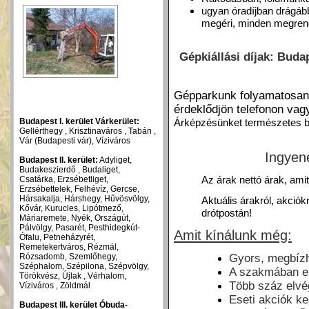
ugyan óradíjban drágább
megéri, minden megren
Gépkiállási díjak: Buda
Gépparkunk folyamatosan v
érdeklődjön telefonon vag
Budapest I. kerület Várkerület:
Árképzésünket természetes bef
Gellérthegy , Krisztinaváros , Tabán ,
Vár (Budapesti vár), Víziváros
Ingyen
Budapest II. kerület:
Adyliget,
Budakeszierdő , Budaliget,
Az árak nettó árak, ami
Csatárka, Erzsébetliget,
Erzsébettelek, Felhévíz, Gercse,
Hársakalja, Hárshegy, Hűvösvölgy,
Aktuális árakról, akciók
Kővár, Kurucles, Lipótmező,
drótpostán!
Máriaremete, Nyék, Országút,
Pálvölgy, Pasarét, Pesthidegkút-
Amit
kínálunk még:
Ófalu, Petneházyrét,
Remetekertváros, Rézmál,
Rózsadomb, Szemlőhegy,
Gyors, megbíz
Széphalom, Szépilona, Szépvölgy,
A szakmában elt
Törökvész, Újlak , Vérhalom,
Több száz elvé
Víziváros , Zöldmál
Eseti akciók 
Budapest III. kerület Óbuda-