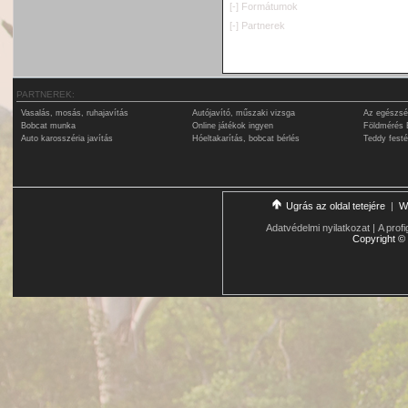
[-]
Formátumok
[-]
Partnerek
PARTNEREK:
Vasalás, mosás, ruhajavítás
Autójavító, műszaki vizsga
Az egészsé
Bobcat munka
Online játékok ingyen
Földmérés 
Auto karosszéria javítás
Hóeltakarítás, bobcat bérlés
Teddy fest
Ugrás az oldal tetejére
|
W
Adatvédelmi nyilatkozat
|
A profi
Copyright
©