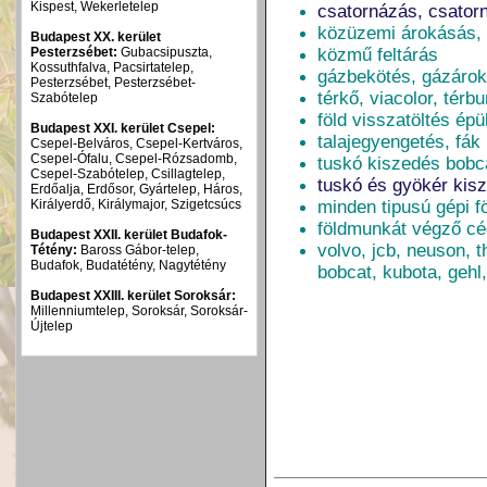
Kispest, Wekerletelep
csatornázás, csator
közüzemi árokásás, 
Budapest XX. kerület
Pesterzsébet:
Gubacsipuszta,
közmű feltárás
Kossuthfalva, Pacsirtatelep,
gázbekötés, gázárok
Pesterzsébet, Pesterzsébet-
térkő, viacolor, térb
Szabótelep
föld visszatöltés épü
Budapest XXI. kerület Csepel:
talajegyengetés, fák
Csepel-Belváros, Csepel-Kertváros,
Csepel-Ófalu, Csepel-Rózsadomb,
tuskó kiszedés bobca
Csepel-Szabótelep, Csillagtelep,
tuskó és gyökér kisz
Erdőalja, Erdősor, Gyártelep, Háros,
Királyerdő, Királymajor, Szigetcsúcs
minden tipusú gépi 
földmunkát végző c
Budapest XXII. kerület Budafok-
volvo, jcb, neuson, t
Tétény:
Baross Gábor-telep,
Budafok, Budatétény, Nagytétény
bobcat, kubota, gehl
Budapest XXIII. kerület Soroksár:
Millenniumtelep, Soroksár, Soroksár-
Újtelep