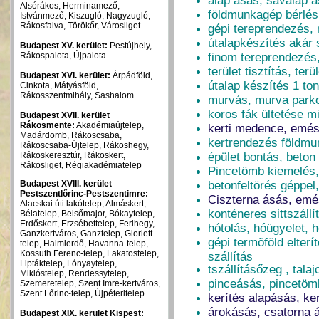
alap ásás, sávalap 
Alsórákos, Herminamező,
földmunkagép bérlés
Istvánmező, Kiszugló, Nagyzugló,
Rákosfalva, Törökőr, Városliget
gépi tereprendezés, 
útalapkészítés akár 
Budapest XV. kerület:
Pestújhely,
Rákospalota, Újpalota
finom tereprendezés
terület tisztítás, ter
Budapest XVI. kerület:
Árpádföld,
útalap készítés 1 to
Cinkota, Mátyásföld,
Rákosszentmihály, Sashalom
murvás, murva parko
koros fák ültetése mi
Budapest XVII. kerület
Rákosmente:
Akadémiaújtelep,
kerti medence, emés
Madárdomb, Rákoscsaba,
kertrendezés földmun
Rákoscsaba-Újtelep, Rákoshegy,
Rákoskeresztúr, Rákoskert,
épület bontás, beton
Rákosliget, Régiakadémiatelep
Pincetömb kiemelés,
Budapest XVIII. kerület
betonfeltörés géppel,
Pestszentlőrinc-Pestszentimre:
Ciszterna ásás, emé
Alacskai úti lakótelep, Almáskert,
konténeres sittszáll
Bélatelep, Belsőmajor, Bókaytelep,
Erdőskert, Erzsébettelep, Ferihegy,
hótolás, hóügyelet, h
Ganzkertváros, Ganztelep, Gloriett-
gépi termõföld elterí
telep, Halmierdő, Havanna-telep,
Kossuth Ferenc-telep, Lakatostelep,
szállítás
Liptáktelep, Lónyaytelep,
tszállításőzeg , tala
Miklóstelep, Rendessytelep,
pinceásás, pincetöm
Szemeretelep, Szent Imre-kertváros,
Szent Lőrinc-telep, Újpéteritelep
kerítés alapásás, ker
árokásás, csatorna 
Budapest XIX. kerület Kispest: