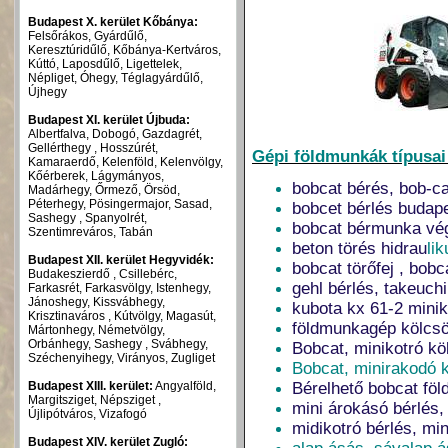
Budapest X. kerület Kőbánya:
Felsőrákos, Gyárdűlő,
Keresztúridűlő, Kőbánya-Kertváros,
Kúttó, Laposdűlő, Ligettelek,
Népliget, Óhegy, Téglagyárdűlő,
Újhegy
Budapest XI. kerület Újbuda:
Albertfalva, Dobogó, Gazdagrét,
Gellérthegy , Hosszúrét,
Gépi földmunkák típusai
Kamaraerdő, Kelenföld, Kelenvölgy,
Kőérberek, Lágymányos,
bobcat bérés, bob-ca
Madárhegy, Őrmező, Örsöd,
Péterhegy, Pösingermajor, Sasad,
bobcet bérlés budap
Sashegy , Spanyolrét,
bobcat bérmunka vég
Szentimreváros, Tabán
beton törés hidrau
l
ik
Budapest XII. kerület Hegyvidék:
bobcat törőfej , bobc
Budakeszierdő , Csillebérc,
gehl bérlés, takeuch
Farkasrét, Farkasvölgy, Istenhegy,
Jánoshegy, Kissvábhegy,
kubota kx 61-2 miniko
Krisztinaváros , Kútvölgy, Magasút,
földmunkagép kölcsö
Mártonhegy, Németvölgy,
Orbánhegy, Sashegy , Svábhegy,
Bobcat, minikotró k
Széchenyihegy, Virányos, Zugliget
Bobcat, minirakodó 
Budapest XIII. kerület:
Angyalföld,
Bérelhető bobcat fö
Margitsziget, Népsziget ,
mini árokásó bérlés,
Újlipótváros, Vizafogó
midikotró bérlés, mi
Budapest XIV. kerület Zugló: