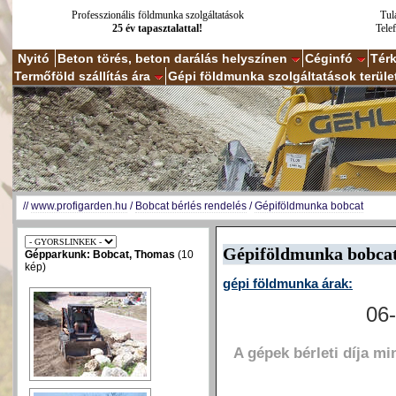
Professzionális földmunka szolgáltatások
Tul
25 év tapasztalattal!
Tele
Nyitó
Beton törés, beton darálás helyszínen
Céginfó
Tér
Termőföld szállítás ára
Gépi földmunka szolgáltatások terüle
//
www.profigarden.hu
/
Bobcat bérlés rendelés
/
Gépiföldmunka bobcat
Gépiföldmunka bobca
Gépparkunk: Bobcat, Thomas
(10
kép)
gépi földmunka árak:
06-
A gépek bérleti díja m