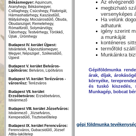
Az elvégzendő f
Békásmegyer:
Aquincum,
Aranyhegy, Békásmegyer,
megbizható szál
Csillaghegy, Csúcshegy, Filatorigát,
versenyképes 
Hármashatárhegy, Kaszásdűlő,
Ha velünk dogoz
Mátyáshegy, Mocsárosdűlő, Óbuda,
Óbudaisziget, Remetehegy,
adhatunk
Rómaifürdő, Solymárvölgy,
igény szerint m
Táborhegy, Testvérhegy, Törökkő,
Újlak , Ürömhegy
a munkáját
konténeres sitts
Budapest IV. kerület Újpest:
termőföld száll
Istvántelek, Káposztásmegyer,
Megyer, Népsziget , Székesdűlő,
Munkáinkra biz
Újpest
Budapest V. kerület Belváros-
Gépiföldmunka rendel
Lipótváros:
Belváros, Lipótváros
árak, díjak, árokásóg
Budapest VI. kerület Terézváros -
környéke, tereprendez
városrész:
Terézváros
és tuskó kiszedés, s
Munkagép, bobcat bér
Budapest VII. kerület
Erzsébetváros:
Erzsébetváros,
Istvánmező
Budapest VIII. kerület Józsefváros:
Istvánmező , Józsefváros,
Kerepesdűlő, Tisztviselőtelep
gépi földmunka tevékenysé
Budapest IX. kerület Ferencváros:
Ferencváros, Gubacsidűlő, József
Attila-lakótelep