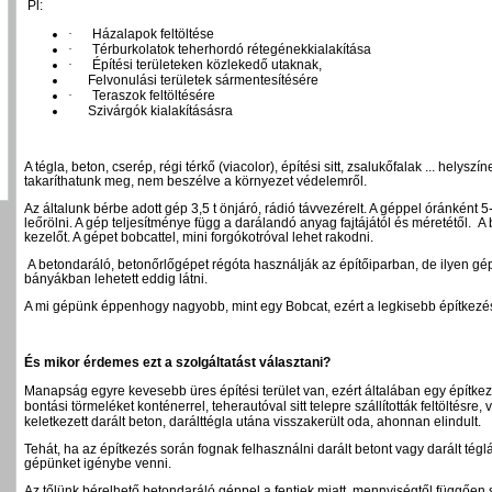
Pl:
·
Házalapok feltöltése
·
Térburkolatok teherhordó rétegénekkialakítása
·
Építési területeken közlekedő utaknak,
Felvonulási területek sármentesítésére
·
Teraszok feltöltésére
Szivárgók kialakításásra
A tégla, beton, cserép, régi térkő (viacolor), építési sitt, zsalukőfalak ... helys
takaríthatunk meg, nem beszélve a környezet védelemről.
Az általunk bérbe adott gép 3,5 t önjáró, rádió távvezérelt. A géppel óránként 5
leőrölni. A gép teljesítménye függ a darálandó anyag fajtájától és méretétől.
A 
kezelőt. A gépet bobcattel, mini forgókotróval lehet rakodni.
A betondaráló, betonőrlőgépet régóta használják az építőiparban, de ilyen g
bányákban lehetett eddig látni.
A mi gépünk éppenhogy nagyobb, mint egy Bobcat, ezért a legkisebb építkezése
És mikor érdemes ezt a szolgáltatást választani?
Manapság egyre kevesebb üres építési terület van, ezért általában egy építke
bontási törmeléket konténerrel, teherautóval sitt telepre szállították feltöltésre, 
keletkezett darált beton, darálttégla utána visszakerült oda, ahonnan elindult.
Tehát, ha az építkezés során fognak felhasználni darált betont vagy darált tég
gépünket igénybe venni.
Az tőlünk bérelhető betondaráló géppel a fentiek miatt, mennyiségtől függően