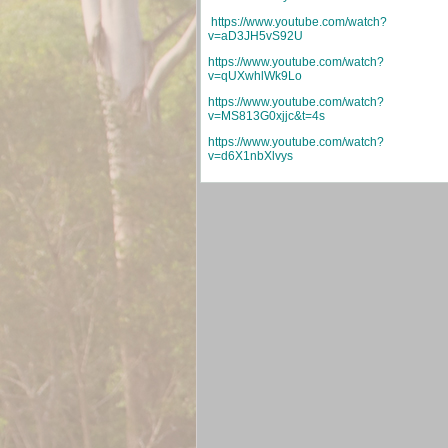
https://www.youtube.com/watch?
v=aD3JH5vS92U
https://www.youtube.com/watch?
v=qUXwhlWk9Lo
https://www.youtube.com/watch?
v=MS813G0xjjc&t=4s
https://www.youtube.com/watch?
v=d6X1nbXlvys