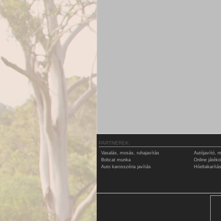
PARTNEREK:
Vasalás, mosás, ruhajavítás
Autójavító, 
Bobcat munka
Online játék
Auto karosszéria javítás
Hóeltakarítás