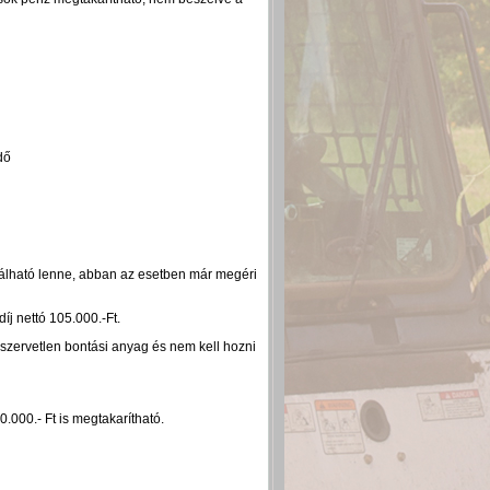
dő
nálható lenne, abban az esetben már megéri
íj nettó 105.000.-Ft.
b szervetlen bontási anyag és nem kell hozni
0.000.- Ft is megtakarítható.