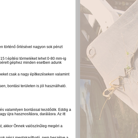
zínen történő őrlésével nagyon sok pénzt
-15 t építési törmeléket lehet 0-80 mm-ig
bérelt géphez minden esetben adunk
épeket csak a nagy építkezéseken valamint
n, bontási területen is jól használható.
zés valamilyen bontással kezdődik. Eddig a
vagy újra hasznosításra, darálásra. Az itt
lát, akkor Önnek valószínűleg megéri a
 sok pénz megtakarítható, nem beszélve a