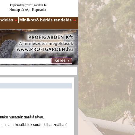
kapcsolat@profigarden.hu
Honlap térkép
|
Kapcsolat
endelés
Minikotró bérlés rendelés
ontási hulladék darálásával.
etont, ami későbbiek során felhasználható