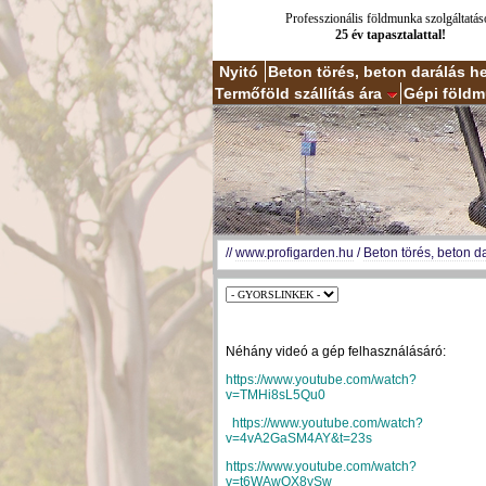
Professzionális földmunka szolgáltatás
25 év tapasztalattal!
Nyitó
Beton törés, beton darálás h
Termőföld szállítás ára
Gépi földm
//
www.profigarden.hu
/
Beton törés, beton d
Néhány videó a gép felhasználásáró:
https://www.youtube.com/watch?
v=TMHi8sL5Qu0
https://www.youtube.com/watch?
v=4vA2GaSM4AY&t=23s
https://www.youtube.com/watch?
v=t6WAwOX8ySw