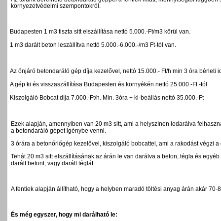
környezetvédelmi szempontokról.
·
Budapesten 1 m3 tiszta sitt elszállítása nettó 5.000.-Ft/m3 körül van.
·
1 m3 darált beton leszállítva nettó 5.000.-6.000.-/m3 Ft-tól van.
·
Az önjáró betondaráló gép díja kezelővel, nettó 15.000.- Ft/h min 3 óra bérleti i
·
A gép ki és visszaszállítása Budapesten és környékén nettó 25.000.-Ft.-tól
·
Kiszolgáló Bobcat díja 7.000.-Ft/h. Min. 3óra + ki-beállás nettó 35.000.-Ft
Ezek alapján, amennyiben van 20 m3 sitt, ami a helyszínen ledarálva felhasz
a betondaráló gépet igénybe venni.
3 órára a betonőrlőgép kezelővel, kiszolgáló bobcattel, ami a rakodást végzi a d
Tehát 20 m3 sitt elszállításának az árán le van darálva a beton, tégla és egyé
darált betont, vagy darált téglát.
A fentiek alapján állítható, hogy a helyben maradó töltési anyag árán akár 70-8
És még egyszer, hogy mi darálható le: