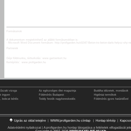
Formátumok
A dokumentum megtekinthető az alábbi formátumokban is:
- Microsoft Word Document formátum:
http://profigarden.hu/d1047-Beton-trs-beton-darls-helysz-shy-n
Partnerek
,
:
G
épi földmunka
térburkolás
www.gartnerkert.hu
:
Kertépítés
www.profigarden.hu
műszaki vizsga
Az egészséges élet magazinja
Buddha idézetek, mondások
ok ingyen
Földmérés Budapest
Higiéniai termékek
, bobcat bérlés
Teddy festék nagykereskedés
Földmérés gyors határidővel
Ugrás az oldal tetejére
|
WWW.profigarden.hu címlap
|
Honlap térkép
|
Kapcsol
Adatvédelmi nyilatkozat
|
A profigarden.hu honlap látogatása a feltételek elfogadását jele
Copyright
©
2007-2026
WWW.MAXELINE.HU Kft.