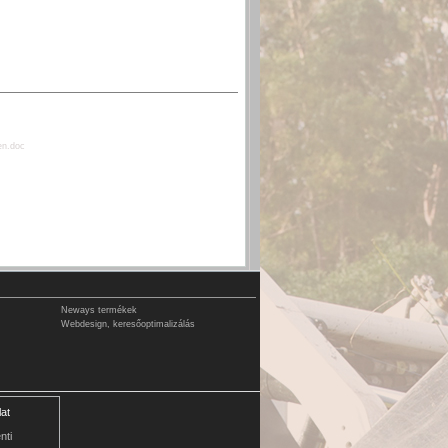
en.doc
Neways termékek
Webdesign, keresőoptimalizálás
at
nti