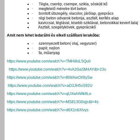
·
Tégla, cserép, csempe, szikla, sóskúti kő
·
megfelelő méretre tört beton
·
bontott útszegély, viacolor, járólap, gyeprács
·
régi beton udvarok betonja, aszfalt, kerítés alap
kaviccsal, téglával, kisebb sziklával, betonokkal kevert talaj
Aszfalt, szegélykövek, gyeprácskő
Amit nem lehet ledarálni és elkell szállítani lerakóba:
·
szennyezett beton( olaj, vegyszer)
·
papír, nejlon
·
fa, műanyag
https://www.youtube.com/watch?v=TMHi8sL5Qu0
https://www.youtube.com/watch?v=4vA2GaSM4AY&t=23s
https://www.youtube.com/watch?v=t6WAwOX8ySw
https://www.youtube.com/watch?v=aD3JH5vS92U
https://www.youtube.com/watch?v=qUXwhlWk9Lo
https://www.youtube.com/watch?v=MS813G0xjjc&t=4s
https://www.youtube.com/watch?v=d6X1nbXlvys