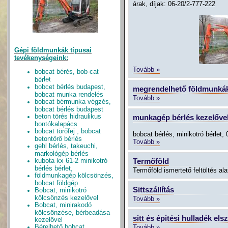
árak, díjak: 06-20/2-777-222
Gépi földmunkák típusai
tevékenységeink:
Tovább »
bobcat bérés, bob-cat
let
bér
bobcet bérlés budapest,
megrendelhető földmunká
bobcat munka rendelés
Tovább »
bobcat bérmunka végzés,
bobcat bérlés budapest
beton törés hidrau
l
ikus
munkagép bérlés kezelőve
bontókalapács
bobcat törőfej , bobcat
bobcat bérlés, minikotró bérlet
betontörő bérlés
Tovább »
gehl bérlés, takeuchi,
markológép bérlés
kubota kx 61-2 minikotró
Termőföld
bérlés bérlet,
Termőföld ismertető feltöltés ala
földmunkagép kölcsönzés,
bobcat földgép
Sittszállítás
Bobcat, minikotró
kölcsönzés kezelővel
Tovább »
Bobcat, minirakodó
kölcsönzése, bérbeadása
sitt és épitési hulladék els
kezelővel
Bérelhető bobcat
Tovább »