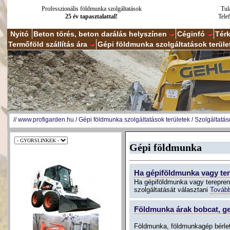
Professzionális földmunka szolgáltatások
Tul
25 év tapasztalattal!
Tele
Nyitó
Beton törés, beton darálás helyszínen
Céginfó
Tér
Termőföld szállítás ára
Gépi földmunka szolgáltatások terüle
//
www.profigarden.hu
/
Gépi földmunka szolgáltatások területek
/
Szolgáltatás
Gépi földmunka
Ha gépiföldmunka vagy te
Ha gépiföldmunka vagy terepren
szolgáltatását választani
Továb
Földmunka árak bobcat, ge
Földmunka, földmunkagép bérlet,