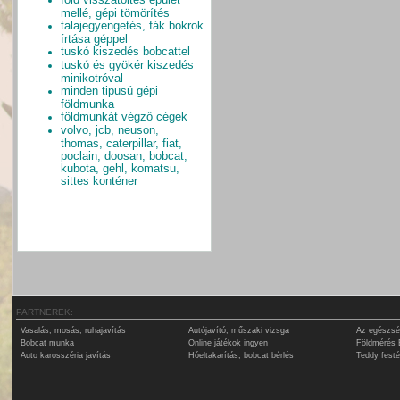
mellé, gépi tömörítés
talajegyengetés, fák bokrok
írtása géppel
tuskó kiszedés bobcattel
tuskó és gyökér kiszedés
minikotróval
minden tipusú gépi
földmunka
földmunkát végző cégek
volvo, jcb, neuson,
thomas, caterpillar, fiat,
poclain, doosan, bobcat,
kubota, gehl, komatsu,
sittes konténer
PARTNEREK:
Vasalás, mosás, ruhajavítás
Autójavító, műszaki vizsga
Az egészsé
Bobcat munka
Online játékok ingyen
Földmérés 
Auto karosszéria javítás
Hóeltakarítás, bobcat bérlés
Teddy fest