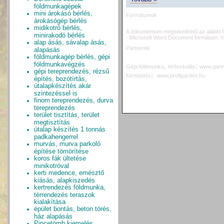
földmunkagépek
mini árokásó bérlés,
Formátumok
árokásógép bérlés
midikotró bérlés,
A dokumentum megtekinthető az alábbi 
minirakodó bérlés
- Microsoft Word Document formátum:
h
alap ásás, sávalap ásás,
Partnerek
alapásás
földmunkagép bérlés, gépi
földmunkavégzés
,
:
G
épi földmunka
térburkolás
www.gartn
gépi tereprendezés, rézsű
:
Kertépítés
www.profigarden.hu
építés, bozótírtás,
útalapkészítés akár
szintezéssel is
finom tereprendezés, durva
tereprendezés
terület tisztítás, terület
megtisztítás
útalap készítés 1 tonnás
padkahengerrel
murvás, murva parkoló
építése tömörítése
koros fák ültetése
minikotróval
kerti medence, emésztő
kiásás, alapkiszedés
kertrendezés földmunka,
térrendezés teraszok
kialakítása
épület bontás, beton törés,
ház alapásás
Pincetömb kiemelés,