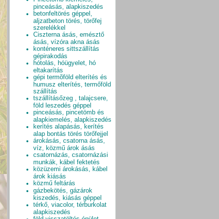
pinceásás, alapkiszedés
betonfeltörés géppel,
aljzatbeton törés, törőfej
szerelékkel
Ciszterna ásás, emésztő
ásás, vízóra akna ásás
konténeres sittszállítás
gépirakodás
hótolás, hóügyelet, hó
eltakarítás
gépi termõföld elterítés és
humusz elterítés, termőföld
szállítás
tszállításőzeg , talajcsere,
föld leszedés géppel
pinceásás, pincetömb és
alapkiemelés, alapkiszedés
kerítés alapásás, kerítés
alap bontás törés törőfejjel
árokásás, csatorna ásás,
víz, közmű árok ásás
csatornázás, csatornázási
munkák, kábel fektetés
közüzemi árokásás, kábel
árok kiásás
közmű feltárás
gázbekötés, gázárok
kiszedés, kiásás géppel
térkő, viacolor, térburkolat
alapkiszedés
föld visszatöltés épület