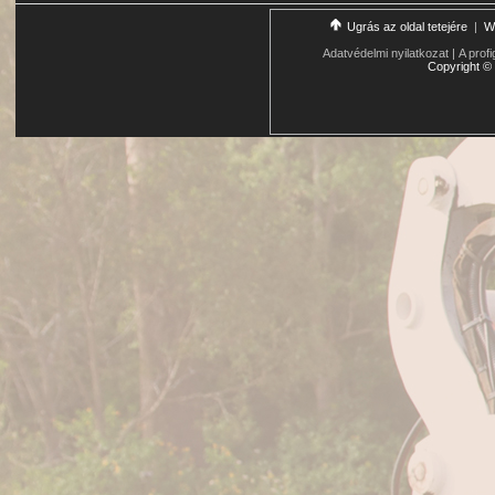
Ugrás az oldal tetejére
|
W
Adatvédelmi nyilatkozat
|
A profi
Copyright
©