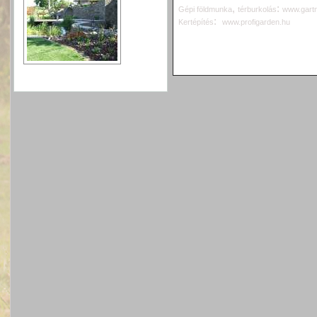
,
:
G
épi földmunka
térburkolás
www.gartn
:
Kertépítés
www.profigarden.hu