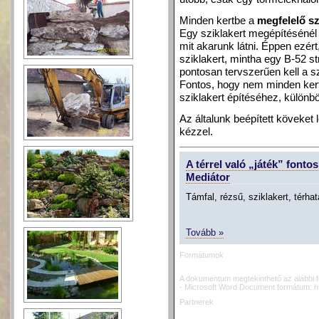
Minden kertbe a
megfelelő s
Egy sziklakert megépítésénél
mit akarunk látni. Éppen ezér
sziklakert, mintha egy B-52 st
pontosan tervszerűen kell a sz
Fontos, hogy nem minden kertb
sziklakert építéséhez, külön
Az általunk beépített köveket
kézzel.
A térrel való „játék” fontos 
Mediátor
Támfal, rézsű, sziklakert, térhat
Tovább »
Formátumok
A dokumentum megtekinthető az alábbi 
- Microsoft Word Document formátum:
h
Partnerek