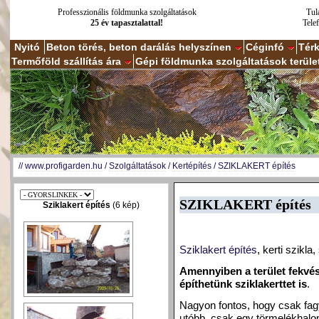
Professzionális földmunka szolgáltatások
Tul
25 év tapasztalattal!
Tele
Nyitó
Beton törés, beton darálás helyszínen
Céginfó
Tér
Termőföld szállítás ára
Gépi földmunka szolgáltatások terüle
//
www.profigarden.hu
/
Szolgáltatások
/
Kertépítés
/
SZIKLAKERT építés
SZIKLAKERT építés
Sziklakert építés
(6 kép)
Sziklakert építés
, kerti szikla
Amennyiben a terület fekvé
építhetünk sziklakerttet is
.
Nagyon fontos, hogy csak fagy
utóbb, csak egy törmelékhalom