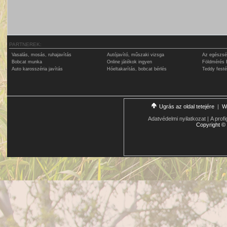
PARTNEREK:
Vasalás, mosás, ruhajavítás
Autójavító, műszaki vizsga
Az egészsé
Bobcat munka
Online játékok ingyen
Földmérés 
Auto karosszéria javítás
Hóeltakarítás, bobcat bérlés
Teddy fest
Ugrás az oldal tetejére
|
W
Adatvédelmi nyilatkozat
|
A profi
Copyright
©