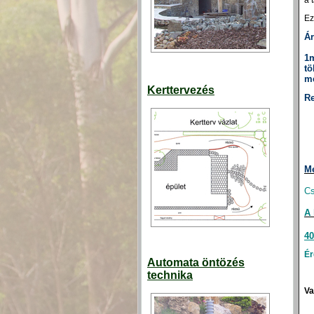
a 
Ez
Ár
1
tö
m
Kerttervezés
Re
Me
Cs
A 
4
Ér
Automata öntözés
technika
Va