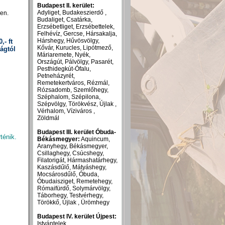
Budapest II. kerület:
Adyliget, Budakeszierdő ,
sen.
Budaliget, Csatárka,
Erzsébetliget, Erzsébettelek,
Felhévíz, Gercse, Hársakalja,
Hárshegy, Hűvösvölgy,
,- ft
Kővár, Kurucles, Lipótmező,
ágtól
Máriaremete, Nyék,
Országút, Pálvölgy, Pasarét,
Pesthidegkút-Ófalu,
Petneházyrét,
Remetekertváros, Rézmál,
Rózsadomb, Szemlőhegy,
Széphalom, Szépilona,
Szépvölgy, Törökvész, Újlak ,
Vérhalom, Víziváros ,
Zöldmál
Budapest III. kerület Óbuda-
ténik.
Békásmegyer:
Aquincum,
Aranyhegy, Békásmegyer,
Csillaghegy, Csúcshegy,
Filatorigát, Hármashatárhegy,
Kaszásdűlő, Mátyáshegy,
Mocsárosdűlő, Óbuda,
Óbudaisziget, Remetehegy,
Rómaifürdő, Solymárvölgy,
Táborhegy, Testvérhegy,
Törökkő, Újlak , Ürömhegy
Budapest IV. kerület Újpest:
Istvántelek,