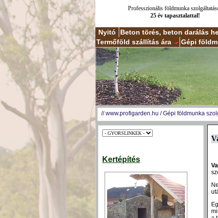
Professzionális földmunka szolgáltatás
25 év tapasztalattal!
Nyitó
Beton törés, beton darálás h
Termőföld szállítás ára
Gépi földm
//
www.profigarden.hu
/
Gépi földmunka szolg
V
Kertépítés
Va
sz
Ne
ut
Eg
mi