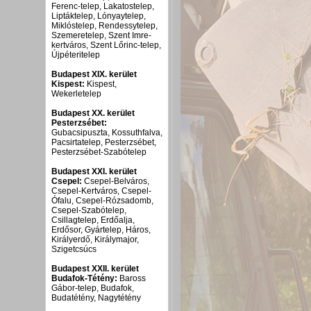
Ferenc-telep, Lakatostelep,
Liptáktelep, Lónyaytelep,
Miklóstelep, Rendessytelep,
Szemeretelep, Szent Imre-
kertváros, Szent Lőrinc-telep,
Újpéteritelep
Budapest XIX. kerület
Kispest:
Kispest,
Wekerletelep
Budapest XX. kerület
Pesterzsébet:
Gubacsipuszta, Kossuthfalva,
Pacsirtatelep, Pesterzsébet,
Pesterzsébet-Szabótelep
Budapest XXI. kerület
Csepel:
Csepel-Belváros,
Csepel-Kertváros, Csepel-
Ófalu, Csepel-Rózsadomb,
Csepel-Szabótelep,
Csillagtelep, Erdőalja,
Erdősor, Gyártelep, Háros,
Királyerdő, Királymajor,
Szigetcsúcs
Budapest XXII. kerület
Budafok-Tétény:
Baross
Gábor-telep, Budafok,
Budatétény, Nagytétény