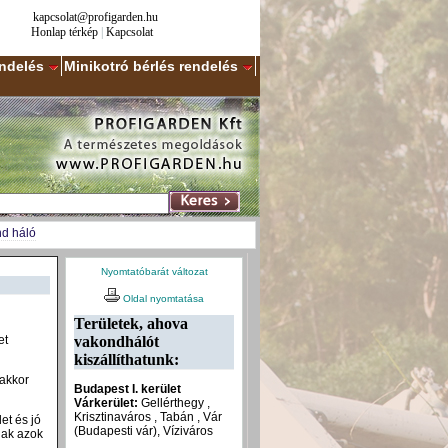
kapcsolat@profigarden.hu
Honlap térkép
|
Kapcsolat
endelés
Minikotró bérlés rendelés
d háló
Nyomtatóbarát változat
Oldal nyomtatása
Területek, ahova
vakondhálót
et
kiszállíthatunk:
 akkor
Budapest I. kerület
Várkerület:
Gellérthegy ,
Krisztinaváros , Tabán , Vár
et és jó
(Budapesti vár), Víziváros
nak azok