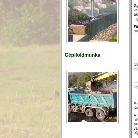
Gy
kö
ak
le
Fű
mé
Gépiföldmunka
Gy
ké
To
A
íg
A 
al
az
va
el