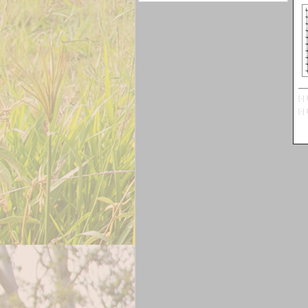
[-]
[-]