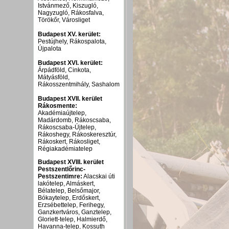
Istvánmező, Kiszugló,
Nagyzugló, Rákosfalva,
Törökőr, Városliget
Budapest XV. kerület:
Pestújhely, Rákospalota,
Újpalota
Budapest XVI. kerület:
Árpádföld, Cinkota,
Mátyásföld,
Rákosszentmihály, Sashalom
Budapest XVII. kerület
Rákosmente:
Akadémiaújtelep,
Madárdomb, Rákoscsaba,
Rákoscsaba-Újtelep,
Rákoshegy, Rákoskeresztúr,
Rákoskert, Rákosliget,
Régiakadémiatelep
Budapest XVIII. kerület
Pestszentlőrinc-
Pestszentimre:
Alacskai úti
lakótelep, Almáskert,
Bélatelep, Belsőmajor,
Bókaytelep, Erdőskert,
Erzsébettelep, Ferihegy,
Ganzkertváros, Ganztelep,
Gloriett-telep, Halmierdő,
Havanna-telep, Kossuth