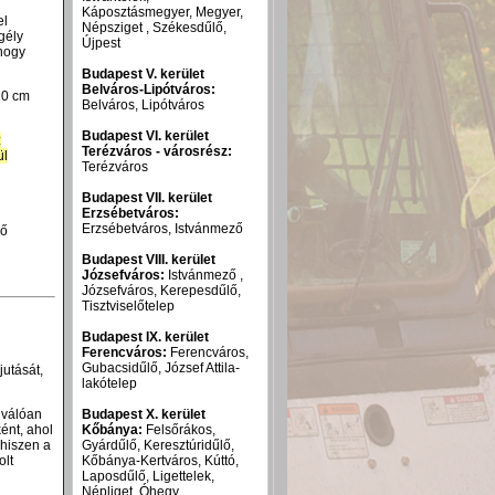
Káposztásmegyer, Megyer,
el
Népsziget , Székesdűlő,
gély
Újpest
 hogy
Budapest V. kerület
Belváros-Lipótváros:
10 cm
Belváros, Lipótváros
Budapest VI. kerület
z
Terézváros - városrész:
ül
Terézváros
Budapest VII. kerület
Erzsébetváros:
Erzsébetváros, Istvánmező
dő
Budapest VIII. kerület
Józsefváros:
Istvánmező ,
Józsefváros, Kerepesdűlő,
Tisztviselőtelep
Budapest IX. kerület
Ferencváros:
Ferencváros,
Gubacsidűlő, József Attila-
jutását,
lakótelep
Budapest X. kerület
iválóan
Kőbánya:
Felsőrákos,
ént, ahol
Gyárdűlő, Keresztúridűlő,
 hiszen a
Kőbánya-Kertváros, Kúttó,
olt
Laposdűlő, Ligettelek,
Népliget, Óhegy,