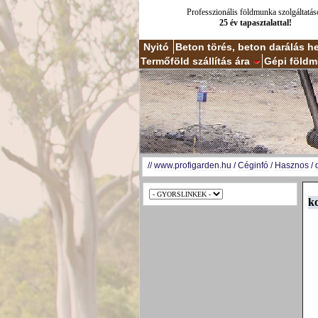
Professzionális földmunka szolgáltatás
25 év tapasztalattal!
Nyitó
Beton törés, beton darálás h
Termőföld szállítás ára
Gépi földm
//
www.profigarden.hu
/
Céginfó
/
Hasznos
/
ko