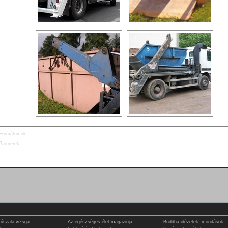
Formátumok
Partnerek
műszaki vizsga
Az egészséges élet magazinja
Buddha idézetek, mondások