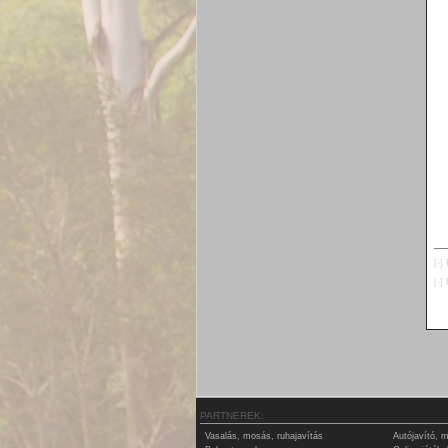
[-]
[-]
PARTNEREK:
Vasalás, mosás, ruhajavítás
Autójavító, 