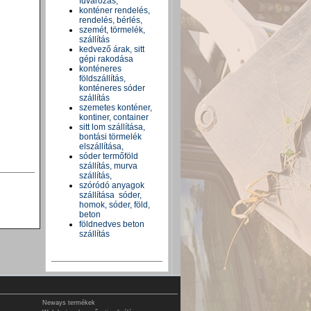
fuvarozás,
konténer rendelés,
rendelés, bérlés,
szemét, törmelék,
szállítás
kedvező árak, sitt
gépi rakodása
konténeres
földszállítás,
konténeres sóder
szállítás
szemetes konténer,
kontiner, container
sitt lom szállítása,
bontási törmelék
elszállítása,
sóder termőföld
szállítás, murva
szállítás,
szóródó anyagok
szállítása sóder,
homok, sóder, föld,
beton
földnedves beton
szállítás
Neways termékek