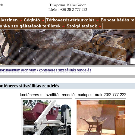
ok
Tulajdonos: Kállai Gábor
Telefon: +36-20-2-777-222
elyszínen
Céginfó
Térkövezés-térburkolás
Bobcat bérlés r
unka szolgáltatások területek
Szolgáltatások
dokumentum archívum
/
konténeres sittszállítás rendelés
nténeres sittszállítás rendelés
konténeres sittszállítás rendelés budapest árak 20/2-777-222