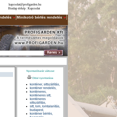
kapcsolat@profigarden.hu
Honlap térkép
|
Kapcsolat
endelés
Minikotró bérlés rendelés
Nyomtatóbarát változat
Oldal nyomtatása
konténer,
sittszállítás
,
konténer rendelés,
konténeres
,
konténeres
sitt,
konténeres
sittszállítás
,
sitt, lom, lomtalanítás,
budapest,
konténer bérlés,